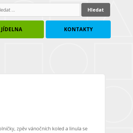
dat:
JÍDELNA
KONTAKTY
lničky, zpěv vánočních koled a linula se