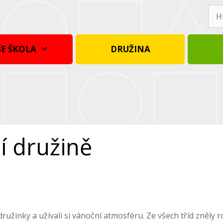
Hle
E ŠKOLA
DRUŽINA
í družině
užinky a užívali si vánoční atmosféru. Ze všech tříd zněly ro