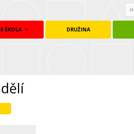
Hle
E ŠKOLA
DRUŽINA
dělí