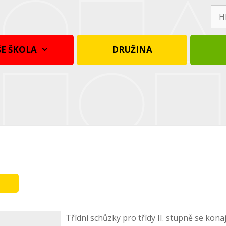
Hle
E ŠKOLA
DRUŽINA
Třídní schůzky pro třídy II. stupně se kona