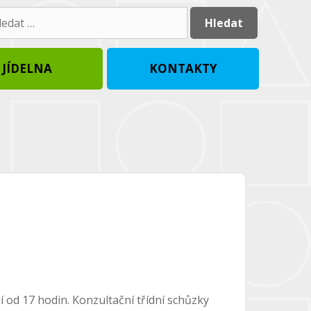
dat:
JÍDELNA
KONTAKTY
jí od 17 hodin. Konzultační třídní schůzky