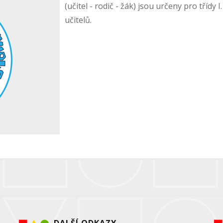
(učitel - rodič - žák) jsou určeny pro tříd
učitelů.