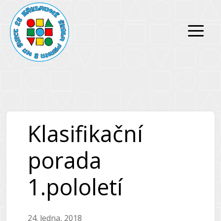
Přeskočit
Přeskočit
na
na
obsah
obsah
Klasifikační
porada
1.pololetí
24. ledna, 2018