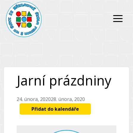
Přeskočit
Přeskočit
na
na
obsah
obsah
Jarní prázdniny
24. února, 2020
28. února, 2020
Přidat do kalendáře