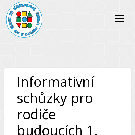
Přeskočit
Přeskočit
na
na
obsah
obsah
Informativní
schůzky pro
rodiče
budoucích 1.