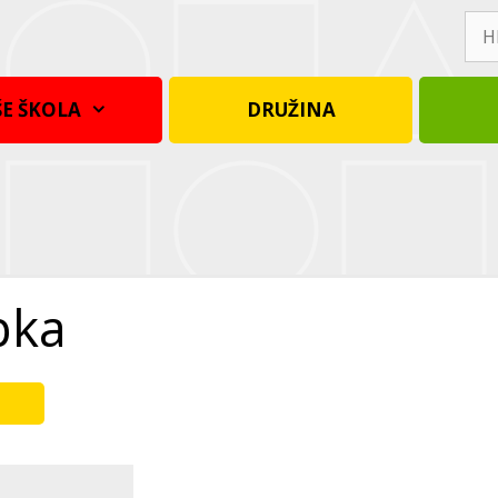
Hle
E ŠKOLA
DRUŽINA
pka