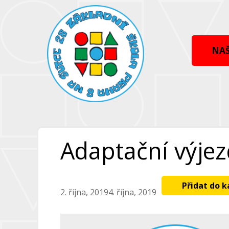
Přeskočit
Přeskočit
na
na
obsah
obsah
NAŠ
Adaptační výjez
Přidat do 
2. října, 2019
4. října, 2019