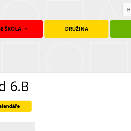
Hle
E ŠKOLA
DRUŽINA
d 6.B
kalendáře