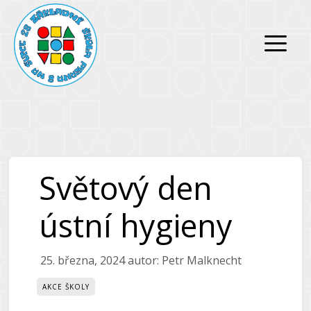
Přeskočit
Přeskočit
na
na
obsah
obsah
Světový den
ústní hygieny
25. března, 2024
autor:
Petr Malknecht
AKCE ŠKOLY