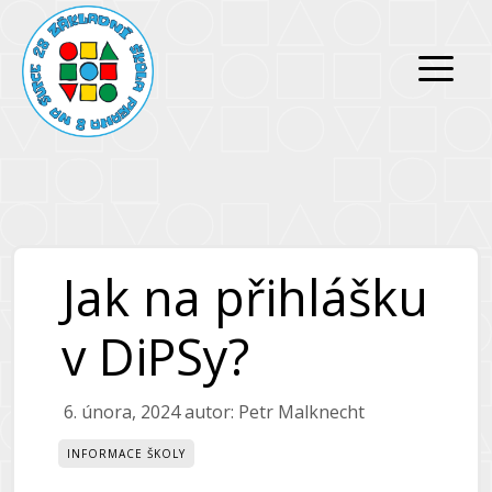
Přeskočit
Přeskočit
na
na
obsah
obsah
Jak na přihlášku
v DiPSy?
6. února, 2024
autor:
Petr Malknecht
INFORMACE ŠKOLY