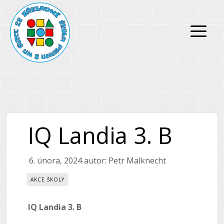
Přeskočit
Přeskočit
na
na
obsah
obsah
IQ Landia 3. B
6. února, 2024
autor:
Petr Malknecht
AKCE ŠKOLY
IQ Landia 3. B