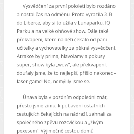
Vysvědčení za první pololetí bylo rozdáno
a nastal čas na odměnu. Proto vyrazila 3. B
do Liberce, aby si to užila v Lunaparku, IQ
Parku a na velké ohňové show. Dále také
překvapení, které na děti čekalo od paní
učitelky a vychovatelky za pěkná vysvědčení.
Atrakce byly prima, hlavolamy a pokusy
super, show byla „wow“, ale překvapení,
doufaly jsme, že to nejlepší, přišlo nakonec –
laser game! No, nemýlily jsme se.
Únava byla v pozdním odpoledni znát,
přesto jsme zimu, k pobavení ostatních
cestujících čekajících na nádraží, zahnali za
společného zpěvu rozcvičkou a „živým
pexesem“. Výjimečně cestou domů