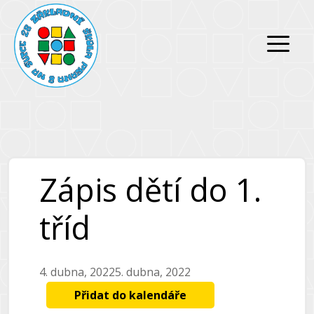
Přeskočit
Přeskočit
na
na
obsah
obsah
Zápis dětí do 1.
tříd
4. dubna, 2022
5. dubna, 2022
Přidat do kalendáře