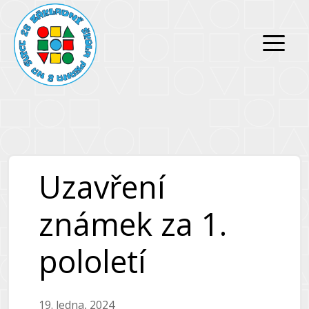
Přeskočit
Přeskočit
na
na
obsah
obsah
Uzavření
známek za 1.
pololetí
19. ledna, 2024