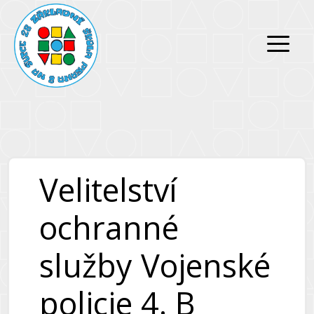
Přeskočit
Přeskočit
na
na
obsah
obsah
Velitelství
ochranné
služby Vojenské
policie 4. B