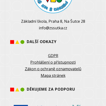
Základní škola, Praha 8, Na Šutce 28
info@zssutka.cz
DALŠÍ ODKAZY
GDPR
Prohlášení o přístupnosti
Zákon o ochraně oznamovatelů
Mapa stránek
DĚKUJEME ZA PODPORU