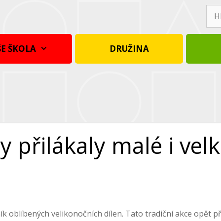
Hle
E ŠKOLA
DRUŽINA
y přilákaly malé i vel
ník oblíbených velikonočních dílen. Tato tradiční akce opět 