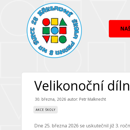
Přeskočit
Přeskočit
na
na
obsah
obsah
NAŠ
Velikonoční díln
30. března, 2026
autor:
Petr Malknecht
AKCE ŠKOLY
Dne 25. března 2026 se uskutečnil již 3. roč