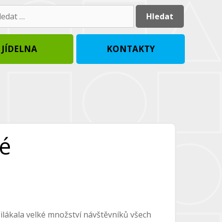
dat:
JÍDELNA
KONTAKTY
ké
přilákala velké množství návštěvníků všech