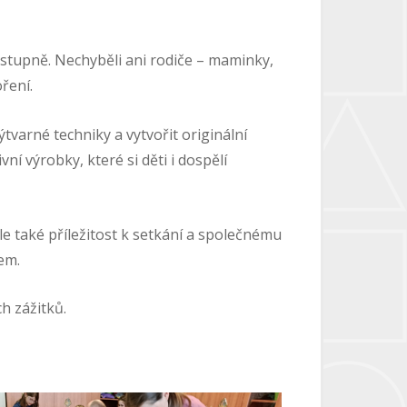
o stupně. Nechyběli ani rodiče – maminky,
ření.
tvarné techniky a vytvořit originální
ní výrobky, které si děti i dospělí
ale také příležitost k setkání a společnému
vem.
ch zážitků.