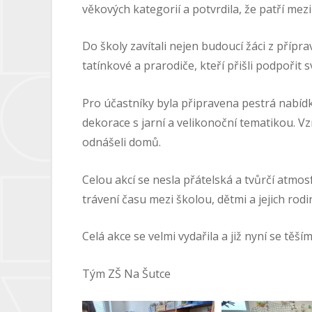
věkových kategorií a potvrdila, že patří mezi
Do školy zavítali nejen budoucí žáci z přípr
tatínkové a prarodiče, kteří přišli podpořit 
Pro účastníky byla připravena pestrá nabídka
dekorace s jarní a velikonoční tematikou. Vzn
odnášeli domů.
Celou akcí se nesla přátelská a tvůrčí atmos
trávení času mezi školou, dětmi a jejich rodin
Celá akce se velmi vydařila a již nyní se těší
Tým ZŠ Na Šutce