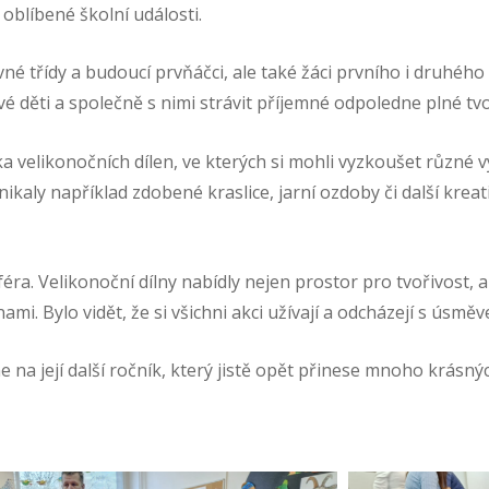
 oblíbené školní události.
avné třídy a budoucí prvňáčci, ale také žáci prvního i druhéh
své děti a společně s nimi strávit příjemné odpoledne plné tvo
 velikonočních dílen, ve kterých si mohli vyzkoušet různé vý
ikaly například zdobené kraslice, jarní ozdoby či další kreativ
féra. Velikonoční dílny nabídly nejen prostor pro tvořivost, 
ami. Bylo vidět, že si všichni akci užívají a odcházejí s úsmě
me na její další ročník, který jistě opět přinese mnoho krásný