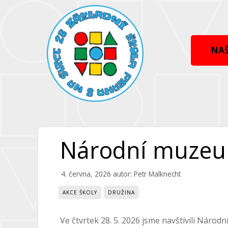
Přeskočit
Přeskočit
na
na
obsah
obsah
NAŠ
Národní muzeu
4. června, 2026
autor:
Petr Malknecht
AKCE ŠKOLY
DRUŽINA
Ve čtvrtek 28. 5. 2026 jsme navštívili Náro