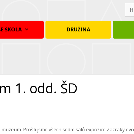
Hle
E ŠKOLA
DRUŽINA
m 1. odd. ŠD
dní muzeum. Prošli jsme všech sedm sálů expozice Zázraky ev