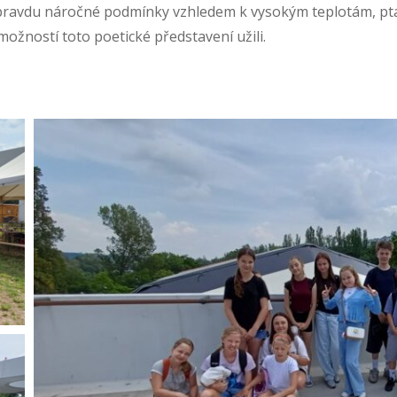
pravdu náročné podmínky vzhledem k vysokým teplotám, ptač
 možností toto poetické představení užili.