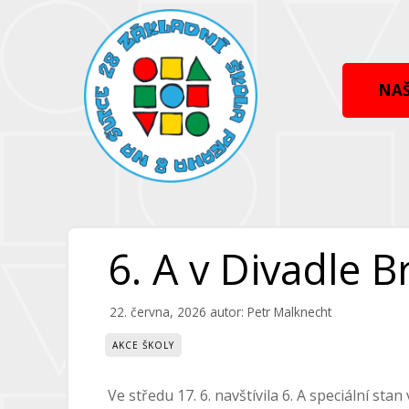
Přeskočit
Přeskočit
na
na
obsah
obsah
NAŠ
6. A v Divadle 
22. června, 2026
autor:
Petr Malknecht
AKCE ŠKOLY
Ve středu 17. 6. navštívila 6. A speciální s