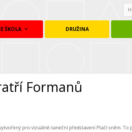
Hle
E ŠKOLA
DRUŽINA
Bratří Formanů
tan vytvořený pro vizuálně-taneční představení Ptačí sněm. To