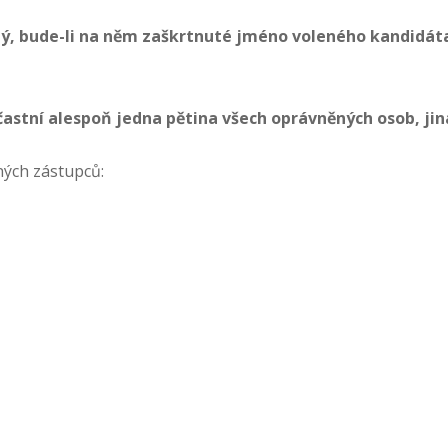
ný, bude-li na něm zaškrtnuté jméno voleného kandidáta
častní alespoň jedna pětina všech oprávněných osob, jin
ých zástupců: