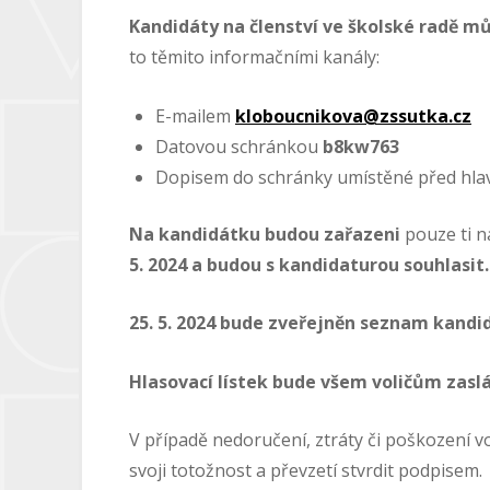
Kandidáty na členství ve školské radě 
to těmito informačními kanály:
E-mailem
kloboucnikova@zssutka.cz
Datovou schránkou
b8kw763
Dopisem do schránky umístěné před hl
Na kandidátku budou zařazeni
pouze ti n
5. 2024 a budou s kandidaturou souhlasit.
25. 5. 2024 bude zveřejněn seznam kandi
Hlasovací lístek bude všem voličům zaslán
V případě nedoručení, ztráty či poškození vo
svoji totožnost a převzetí stvrdit podpisem.