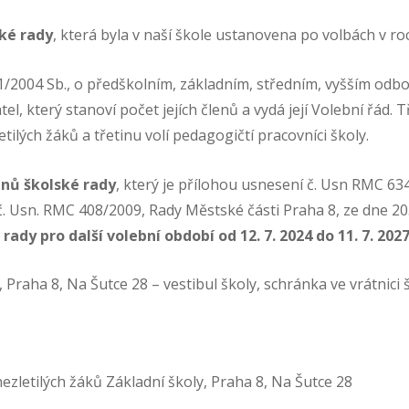
ské rady
, která byla v naší škole ustanovena po volbách v ro
61/2004 Sb., o předškolním, základním, středním, vyšším odb
tel, který stanoví počet jejích členů a vydá její Volební řád.
etilých žáků a třetinu volí pedagogičtí pracovníci školy.
enů školské rady
, který je přílohou usnesení č. Usn RMC 63
 č. Usn. RMC 408/2009, Rady Městské části Praha 8, ze dne 2
dy pro další volební období od 12. 7. 2024 do 11. 7. 2027
Praha 8, Na Šutce 28 – vestibul školy, schránka ve vrátnici 
ezletilých žáků Základní školy, Praha 8, Na Šutce 28