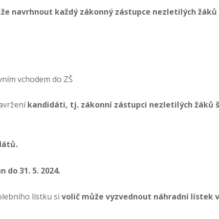
může navrhnout každý zákonný zástupce
nezletilých žáků 
avním vchodem do ZŠ
avržení
kandidáti, tj. zákonní zástupci nezletilých žáků š
dátů.
 do 31. 5. 2024.
lebního lístku si
volič může vyzvednout
náhradní lístek v