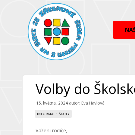
Přeskočit
Přeskočit
na
na
obsah
obsah
NAŠ
Volby do Školsk
15. května, 2024
autor:
Eva Havlová
INFORMACE ŠKOLY
Vážení rodiče,