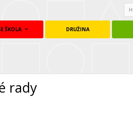
Hle
E ŠKOLA
DRUŽINA
é rady