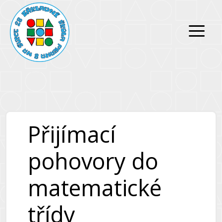
Přeskočit
Přeskočit
na
na
obsah
obsah
Přijímací
pohovory do
matematické
třídy