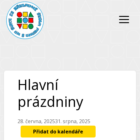
Přeskočit
Přeskočit
na
na
obsah
obsah
Hlavní
prázdniny
28. června, 2025
31. srpna, 2025
Přidat do kalendáře