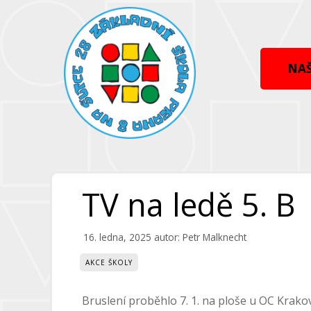
Přeskočit
Přeskočit
na
na
obsah
obsah
NAŠ
TV na ledě 5. B
16. ledna, 2025
autor:
Petr Malknecht
AKCE ŠKOLY
Bruslení proběhlo 7. 1. na ploše u OC Krakov 