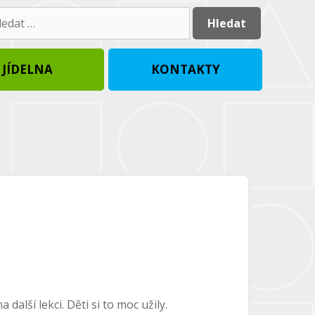
dat:
JÍDELNA
KONTAKTY
alší lekci. Děti si to moc užily.