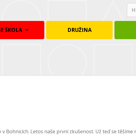
Hle
E ŠKOLA
DRUŽINA
v Bohnicích. Letos naše první zkušenost. Už teď se těšíme na d