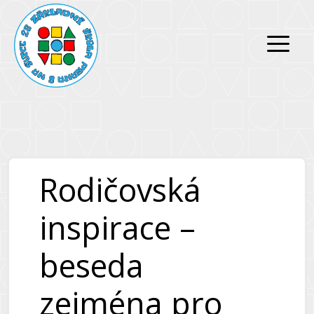
Přeskočit
Přeskočit
na
na
obsah
obsah
Rodičovská
inspirace –
beseda
zejména pro