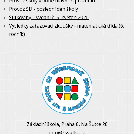
Provoz školy v době hlavních prázdnin
Provoz ŠD - poslední den školy
Šutkoviny – vydání č. 5, květen 2026
Výsledky zařazovací zkoušky - matematická třída (6.
ročník)
Základní škola, Praha 8, Na Šutce 28
info@zssutka.cz