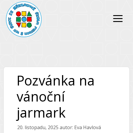
Přeskočit
Přeskočit
na
na
obsah
obsah
Pozvánka na
vánoční
jarmark
20. listopadu, 2025
autor:
Eva Havlová