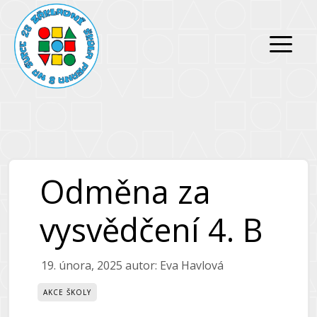
Přeskočit
Přeskočit
na
na
obsah
obsah
Odměna za
vysvědčení 4. B
19. února, 2025
autor:
Eva Havlová
AKCE ŠKOLY